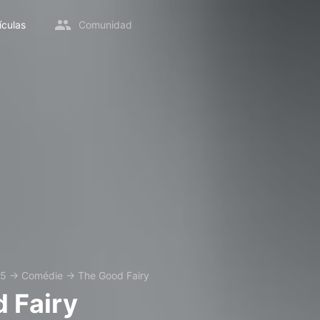
ículas
Comunidad
35
→
Comédie
→
The Good Fairy
 Fairy