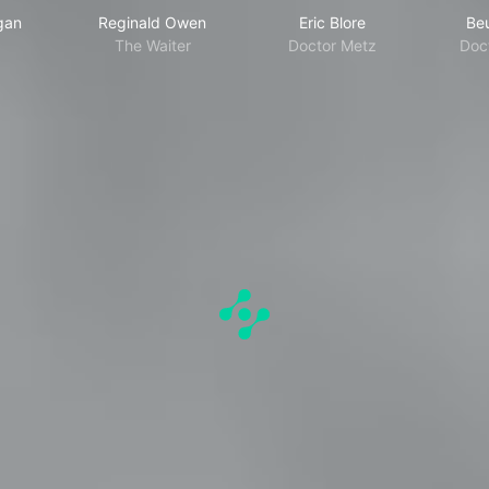
gan
Reginald Owen
Eric Blore
Be
The Waiter
Doctor Metz
Doc