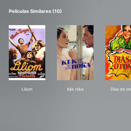
Películas Similares (10)
Liliom
Kék róka
Día
Liliom
Kék róka
Días de ot