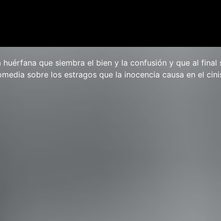
 huérfana que siembra el bien y la confusión y que al final 
media sobre los estragos que la inocencia causa en el cin