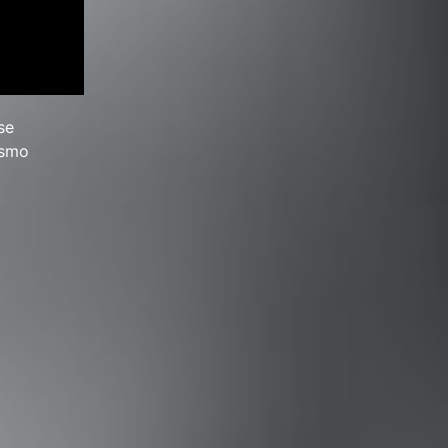
se
ismo