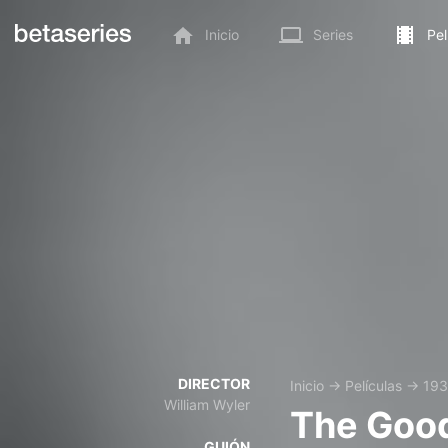
Inicio
Series
Pel
DIRECTOR
Inicio
→
Películas
→
19
William Wyler
The Good
GUIÓN