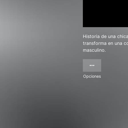
Historia de una chica
transforma en una co
masculino.
Opciones