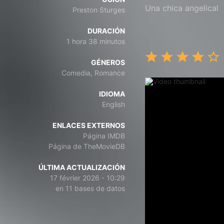
Una chica angelical
Preston Sturges
DURACIÓN
1 hora 38 minutos
GÉNEROS
Comedia, Romance
IDIOMA
English
ENLACES EXTERNOS
Página IMDB
Página de TheMovieDB
ÚLTIMA ACTUALIZACIÓN
17 février 2026 - 10:29
en 11 bases de datos