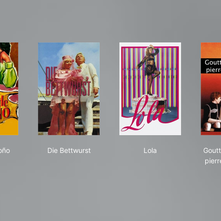
s de otoño
Die Bettwurst
Lola
oño
Die Bettwurst
Lola
Goutt
pierr