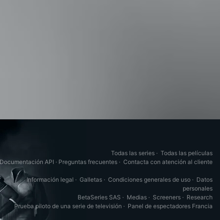
Todas las series
·
Todas las películas
Documentación API
·
Preguntas frecuentes
·
Contacta con atención al cliente
Información legal
·
Galletas
·
Condiciones generales de uso
·
Datos
personales
BetaSeries SAS
·
Medias
·
Screeners
·
Research
Prueba piloto de una serie de televisión
·
Panel de espectadores Francia