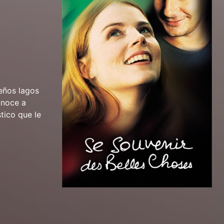
eños lagos
onoce a
tico que le