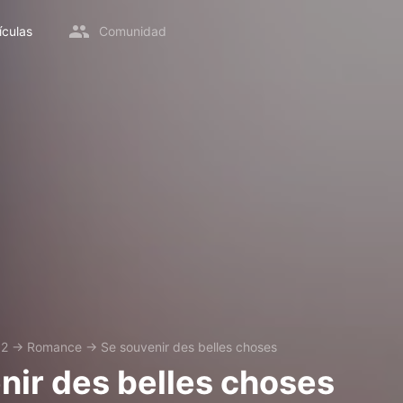
ículas
Comunidad
02
→
Romance
→
Se souvenir des belles choses
nir des belles choses