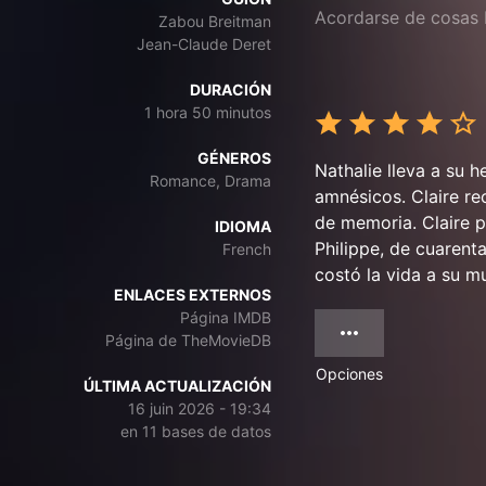
Acordarse de cosas 
Zabou Breitman
Jean-Claude Deret
DURACIÓN
1 hora 50 minutos
GÉNEROS
Nathalie lleva a su 
Romance, Drama
amnésicos. Claire re
de memoria. Claire p
IDIOMA
Philippe, de cuarent
French
costó la vida a su mu
ENLACES EXTERNOS
Página IMDB
Página de TheMovieDB
Opciones
ÚLTIMA ACTUALIZACIÓN
16 juin 2026 - 19:34
en 11 bases de datos