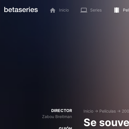
Inicio
Series
Pel
DIRECTOR
Inicio
→
Películas
→
20
Zabou Breitman
Se souve
GUIÓN