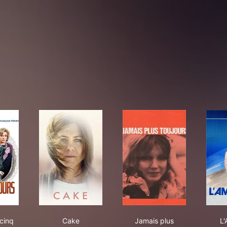
ant de cinq jours
Cake
Jamais plus toujours
cinq
Cake
Jamais plus
L