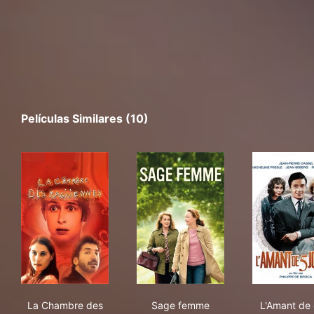
Películas Similares (10)
La Chambre des magiciennes
Sage femme
L'Am
La Chambre des
Sage femme
L'Amant de 