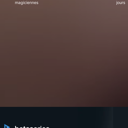
magiciennes
jours