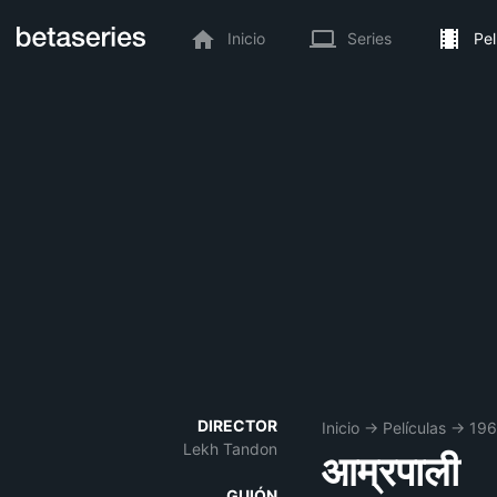
Inicio
Series
Pel
DIRECTOR
Inicio
→
Películas
→
19
Lekh Tandon
आम्रपाली
GUIÓN