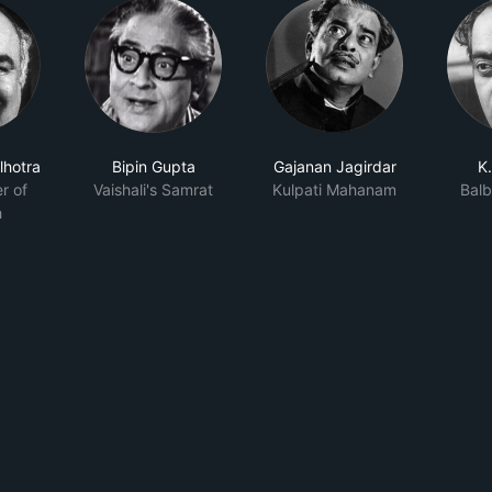
lhotra
Bipin Gupta
Gajanan Jagirdar
K
r of
Vaishali's Samrat
Kulpati Mahanam
Balb
h