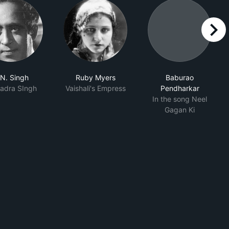
right
.N. Singh
Ruby Myers
Baburao
adra SIngh
Vaishali's Empress
Pendharkar
In the song Neel
Gagan Ki