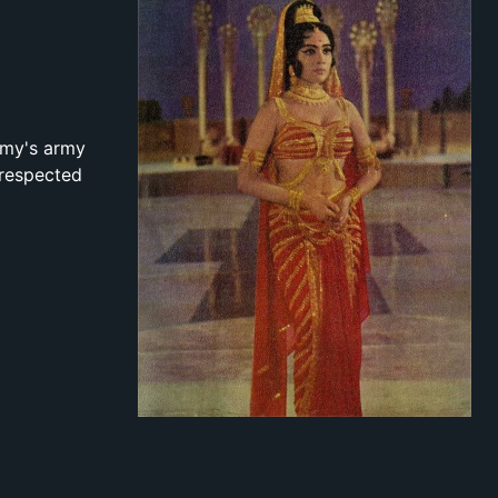
nemy's army
-respected