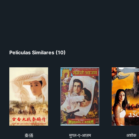
Películas Similares (10)
秦俑
मुगल-ए-आज़म
अशो
秦俑
मुगल-ए-आज़म
अशोक