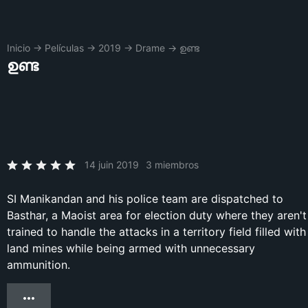
Inicio
→
Películas
→
2019
→
Drame
→
ഉണ്ട
ഉണ്ട
14 juin 2019
3 miembros
SI Manikandan and his police team are dispatched to
Basthar, a Maoist area for election duty where they aren't
trained to handle the attacks in a territory field filled with
land mines while being armed with unnecessary
ammunition.