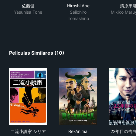
佐藤健
Hiroshi Abe
清原果
Yasuhisa Tone
Seiichiro
Mikiko Mar
Tomashino
Películas Similares (10)
二流小説家 シリアリスト
Re-Animal
22
二流小説家 シリア
Re-Animal
22年目の告白