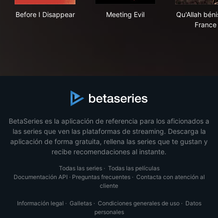
Before I Disappear
Meeting Evil
Qu'A
Before I Disappear
Meeting Evil
Qu'Allah béni
France
BetaSeries es la aplicación de referencia para los aficionados a
las series que ven las plataformas de streaming. Descarga la
aplicación de forma gratuita, rellena las series que te gustan y
recibe recomendaciones al instante.
Todas las series
·
Todas las películas
Documentación API
·
Preguntas frecuentes
·
Contacta con atención al
cliente
Información legal
·
Galletas
·
Condiciones generales de uso
·
Datos
personales