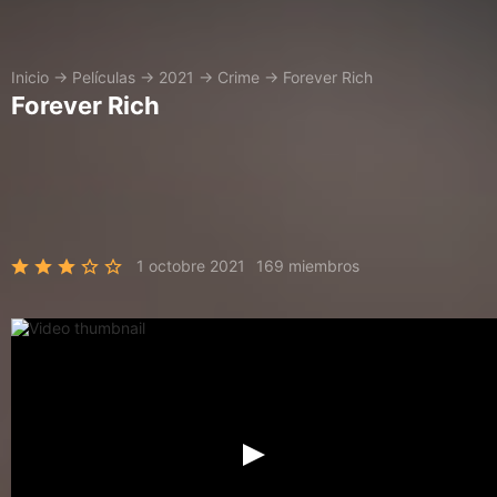
Inicio
→
Películas
→
2021
→
Crime
→
Forever Rich
Forever Rich
1 octobre 2021
169 miembros