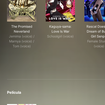
The Promised Neverland
Kaguya-sama: Love Is War
Ras
The Promised
Kaguya-sama:
Rascal Does
Neverland
Love Is War
Dream of B
Jemima (voice) /
Schoolgirl (voice)
Girl Senp
Marnya (voice) /
Female Stu
Tom (voice)
(voice)
Película