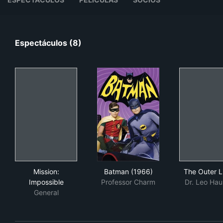
Espectáculos (8)
Mission: Impossible
Batman (1966)
The
Mission:
Batman (1966)
The Outer L
Impossible
Professor Charm
Dr. Leo Hau
General