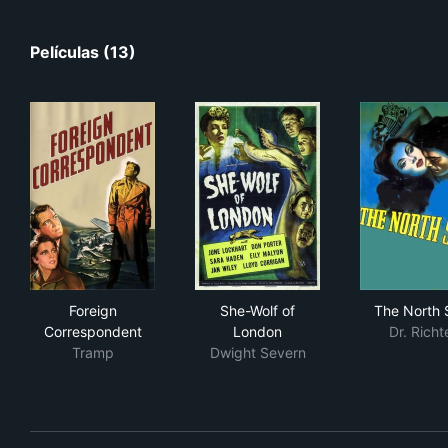
Películas (13)
Foreign Correspondent
She-Wolf of London
The
Foreign
She-Wolf of
The North 
Correspondent
London
Dr. Richt
Tramp
Dwight Severn