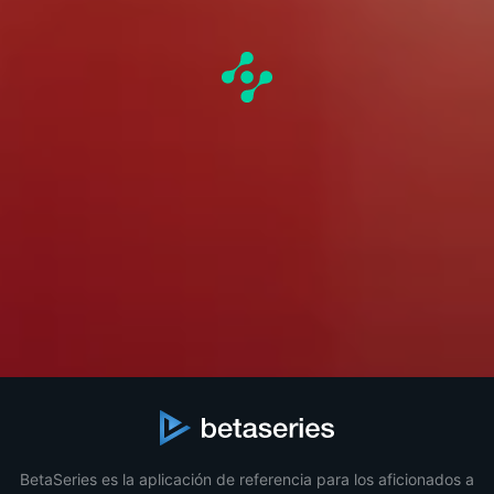
BetaSeries es la aplicación de referencia para los aficionados a