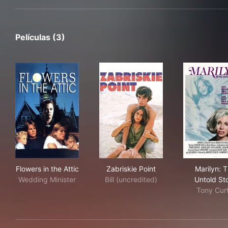
Películas (3)
Flowers in the Attic
Zabriskie Point
Mar
Flowers in the Attic
Zabriskie Point
Marilyn: 
Wedding Minister
Bill (uncredited)
Untold St
Tony Curt