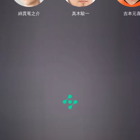
綿貫竜之介
真木駿一
吉本元