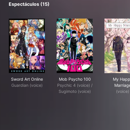
Espectáculos (15)
Sword Art Online
Mob Psycho 100
My 
Sword Art Online
Mob Psycho 100
My Happ
Guardian (voice)
Psychic 4 (voice) /
Marriag
Sugimoto (voice)
(voice)