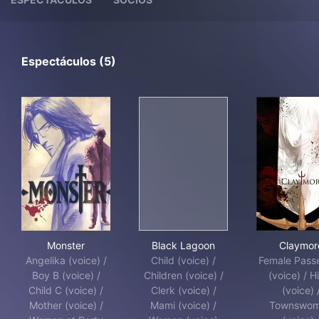
Espectáculos (5)
Monster
Black Lagoon
Cla
Monster
Black Lagoon
Claymor
Angelika (voice) /
Child (voice) /
Female Pass
Boy B (voice) /
Children (voice) /
(voice) / H
Child C (voice) /
Clerk (voice) /
(voice) 
Mother (voice) /
Mami (voice) /
Townswo