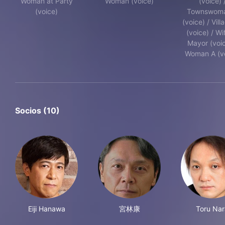
Woman at Party
Woman (voice)
(voice) 
(voice)
Townswoma
(voice) / Vill
(voice) / Wi
Mayor (voic
Woman A (v
Socios (10)
Eiji Hanawa
宮林康
Toru Nar