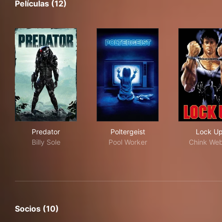
Películas (12)
Predator
Poltergeist
Loc
Predator
Poltergeist
Lock U
Billy Sole
Pool Worker
Chink We
Socios (10)