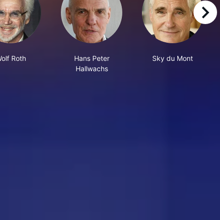
right
olf Roth
Hans Peter
Sky du Mont
Hallwachs