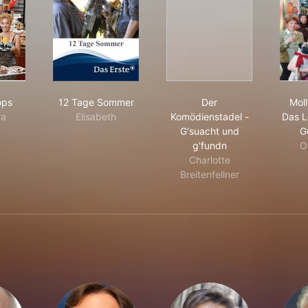
ly & Mops
12 Tage Sommer
Der Komödienstadel -
ops
12 Tage Sommer
Der
Mol
ra
Elisabeth
Komödienstadel -
Das L
G'suacht und
G
g'fundn
O
Charlotte
Breitenfellner