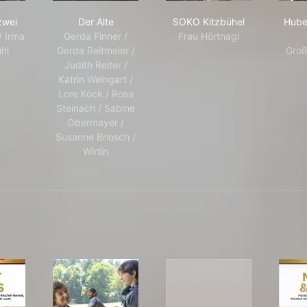
Fall für zwei
Der Alte
SOKO Kitzbühel
 zwei
Der Alte
SOKO Kitzbühel
Hube
/ Irma
Gerda Finner /
Frau Hörtnagl
hl
Gerda Reitmeier /
Groß
Judith Reiter /
Katrin Weingart /
Lore Köck / Rosa
Steinach / Sabine
Obermayer /
Susanne Briosch /
Wirtin