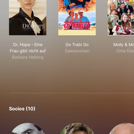
Dr. Hope - Eine Frau gibt nicht auf
Go Trabi Go
Mol
Dr. Hope - Eine
Go Trabi Go
Molly & M
Frau gibt nicht auf
Saleswoman
Oma Kla
Barbara Helbing
Socios (10)