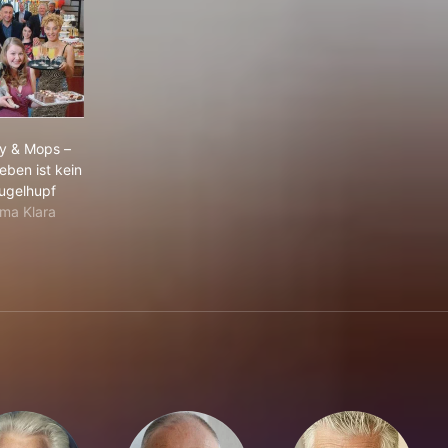
 G'suacht und g'fundn
Molly & Mops – Das Leben ist kein Gugelhupf
ly & Mops –
eben ist kein
ugelhupf
ma Klara