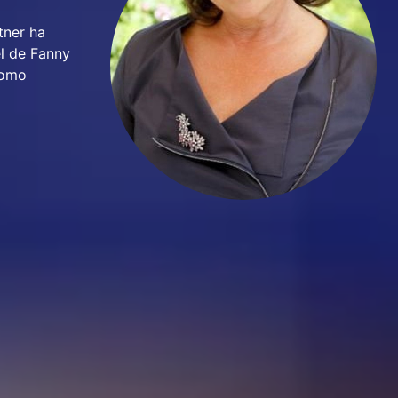
tner ha
el de Fanny
como