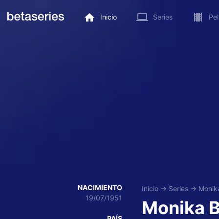
Inicio
Series
Pel
NACIMIENTO
Inicio
→
Series
→
Monik
19/07/1951
Monika 
PAÍS