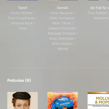
Tatort
Derrick
Ein 
Tatort
Derrick
Ein Fall für
Fanny Bichler /
Carla Meissner /
Frau Seiffert 
Frau Scherkamp /
Hilde Dumaske /
Westermü
Johanna Buck /
Hilde Tibold /
Vroni
Lisbeth Dornwall /
Manuela Stroppe /
Rosy Steinwald /
Ulrike Berger /
Wanda
Películas (6)