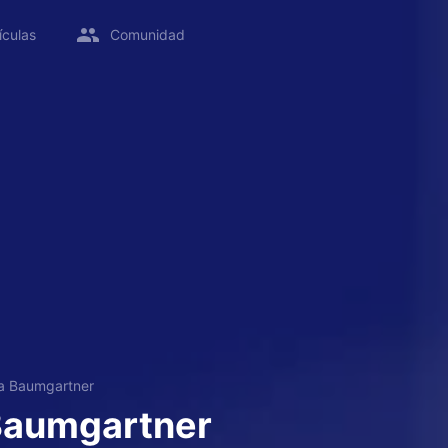
ículas
Comunidad
a Baumgartner
Baumgartner