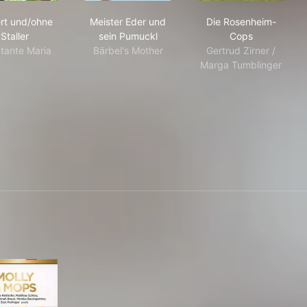
Hubert und/ohne Staller
Meister Eder und sein Pumuckl
Die Rosenhei
rt und/ohne
Meister Eder und
Die Rosenheim-
Staller
sein Pumuckl
Cops
tante Maria
Bärbel's Mother
Gertrud Zirner /
Marga Tumblinger