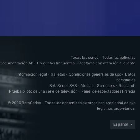
Todas las series
·
Todas las películas
Documentación API
·
Preguntas frecuentes
·
Contacta con atención al cliente
Información legal
·
Galletas
·
Condiciones generales de uso
·
Datos
personales
BetaSeries SAS
·
Medias
·
Screeners
·
Research
Prueba piloto de una serie de televisión
·
Panel de espectadores Francia
© 2026 BetaSeries - Todos los contenidos externos son propiedad de sus
legítimos propietarios.
Español