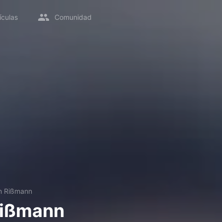
ículas
Comunidad
n Rißmann
Rißmann