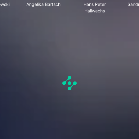
owski
Angelika Bartsch
Hans Peter
Sand
Hallwachs