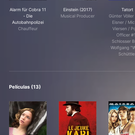
Alarm für Cobra 11 - Die Autobahnpolizei
Einstein (2017)
Tato
Alarm für Cobra 11
Einstein (2017)
Tatort
- Die
Musical Producer
Günter Völler 
Autobahnpolizei
Eisner / Mic
Chauffeur
Viersen / Po
Officer #1
Schlosser B
Wolfgang "W
Schüttle
Películas (13)