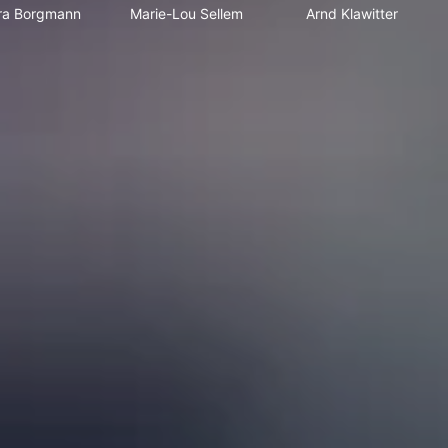
ra Borgmann
Marie-Lou Sellem
Arnd Klawitter