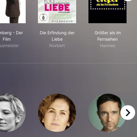
Stromberg - Der Film
Die Erfindung der Liebe
Größer als im 
mberg - Der
Die Erfindung der
Größer als im
Film
Liebe
Fernsehen
usmeister
Norbert
Hannes
right