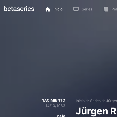
Inicio
Series
Pel
NACIMIENTO
Inicio
→
Series
→
Jürge
14/10/1963
Jürgen 
PAÍS