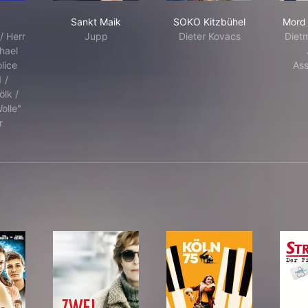
rt
Sankt Maik
SOKO Kitzbühel
Sankt Maik
SOKO Kitzbühel
Mord 
/ Herr
Jupp
Dieter Kovacs
Diet
hael
lice
As
 /
ölk /
olle"
r