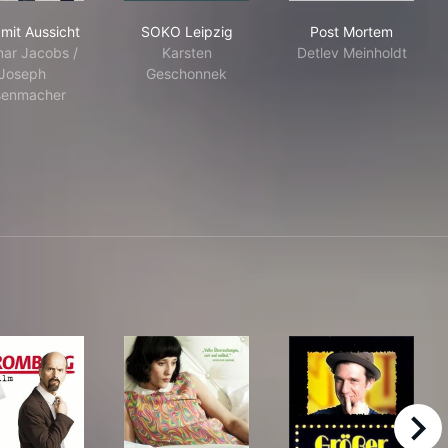
Mord mit Aussicht
SOKO Leipzig
Post Mortem
mit Aussicht
SOKO Leipzig
Post Mortem
mar Jacobs /
Karsten
Detlev Meinholdt
Joseph
Geschonnek
senmacher
right