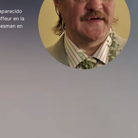
aparecido
ffeur en la
alesman en