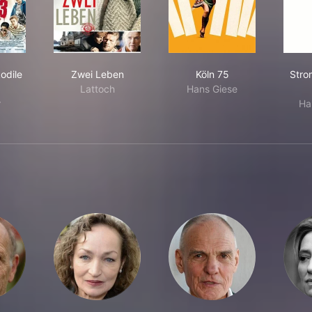
stadtkrokodile 3
Zwei Leben
Köln 75
odile
Zwei Leben
Köln 75
Stro
Lattoch
Hans Giese
r
Ha