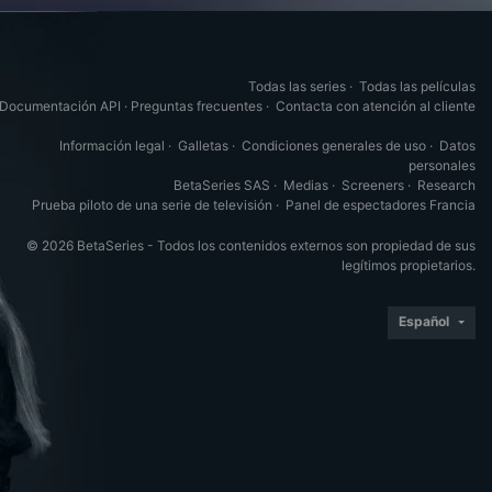
Todas las series
·
Todas las películas
Documentación API
·
Preguntas frecuentes
·
Contacta con atención al cliente
Información legal
·
Galletas
·
Condiciones generales de uso
·
Datos
personales
BetaSeries SAS
·
Medias
·
Screeners
·
Research
Prueba piloto de una serie de televisión
·
Panel de espectadores Francia
© 2026 BetaSeries - Todos los contenidos externos son propiedad de sus
legítimos propietarios.
Español