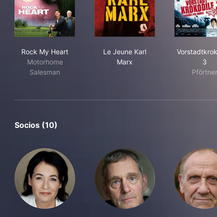
Rock My Heart
Le Jeune Karl Marx
Vor
Rock My Heart
Le Jeune Karl
Vorstadtkrok
Motorhome
Marx
3
Salesman
Pförtne
Socios (10)