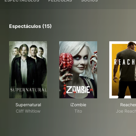
Espectáculos (15)
Supernatural
iZombie
Rea
Supernatural
iZombie
Reache
Cliff Whitlow
Tito
Joe Reac