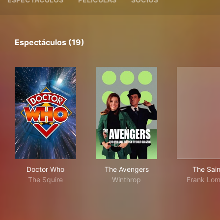
Espectáculos (19)
Doctor Who
The Avengers
The
Doctor Who
The Avengers
The Sain
The Squire
Winthrop
Frank Lo