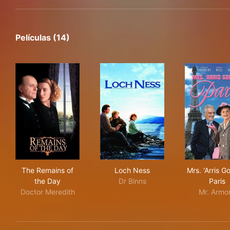
Películas (14)
The Remains of the Day
Loch Ness
Mrs.
The Remains of
Loch Ness
Mrs. 'Arris G
the Day
Dr Binns
Paris
Doctor Meredith
Mr. Armo