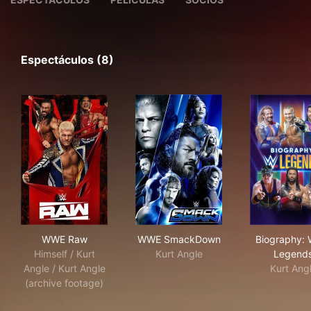
Espectáculos (8)
WWE Raw
WWE SmackDown
Bio
WWE Raw
WWE SmackDown
Biography:
Himself / Kurt
Kurt Angle
Legend
Angle / Kurt Angle
Kurt Ang
(archive footage)