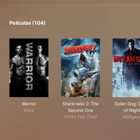
Películas (104)
Warrior
Sharknado 2: The Second O
Dyl
Warrior
Sharknado 2: The
Dylan Dog:
Koba
Second One
of Nigh
FDNY Fire Chief
Wolfgan