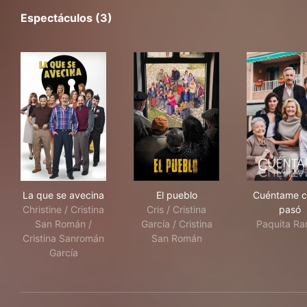
Espectáculos (3)
La que se avecina
El pueblo
Cué
La que se avecina
El pueblo
Cuéntame 
Christine / Cristina
Cris / Cristina
pasó
San Román /
García / Cristina
Paquita R
Cristina Sanromán
San Román
García