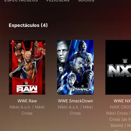
Espectáculos (4)
WWE Raw
WWE SmackDown
WW
WWE Raw
WWE SmackDown
WWE NX
Nikki A.s.h. / Nikki
Nikki A.s.h. / Nikki
NIKK CROS
Cross
Cross
Nikki Cross /
Cross (as N
Storm) / N