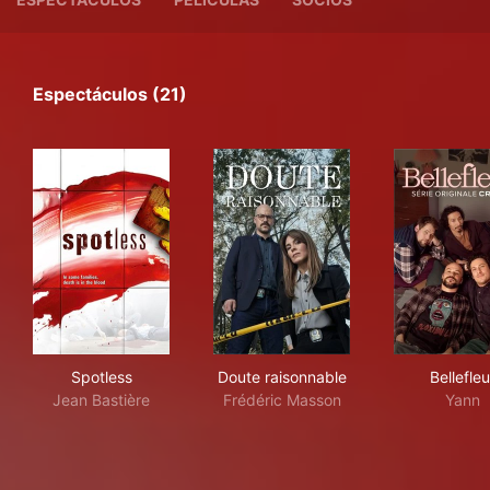
Espectáculos (21)
Spotless
Doute raisonnable
Bell
Spotless
Doute raisonnable
Bellefleu
Jean Bastière
Frédéric Masson
Yann