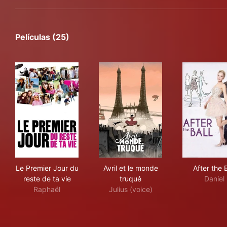
Películas (25)
Le Premier Jour du reste de ta vie
Avril et le monde truqué
Afte
Le Premier Jour du
Avril et le monde
After the B
reste de ta vie
truqué
Daniel
Raphaël
Julius (voice)