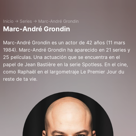
Inicio
→
Series
→
Marc-André Grondin
Marc-André Grondin
Marc-André Grondin es un actor de 42 años (11 mars
1984). Marc-André Grondin ha aparecido en 21 series y
25 películas. Una actuación que se encuentra en el
papel de Jean Bastière en la serie Spotless. En el cine,
como Raphaël en el largometraje Le Premier Jour du
reste de ta vie.