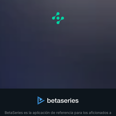
BetaSeries es la aplicación de referencia para los aficionados a