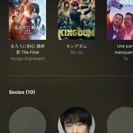
るろうに剣心 最終章 The Final
キングダム
Une
るろうに剣心 最終
キングダム
Une par
章 The Final
Ba Jio
manquan
Hyogo Kujiranami
Yu
Socios (10)