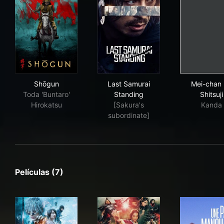
Shōgun
Last Samurai Standing
Mei-
Shōgun
Last Samurai
Mei-chan
Toda 'Buntaro'
Standing
Shitsuji
Hirokatsu
[Sakura's
Kanda
subordinate]
Películas (7)