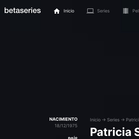
Inicio
Series
Pel
NACIMIENTO
Inicio
→
Series
→
Patric
18/12/1975
Patricia 
PAÍS