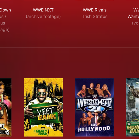
E SmackDown
WWE NXT
WWE Rivals
Down
WWE NXT
WWE Rivals
WW
us /
(archive footage)
Trish Stratus
Wante
tus
(vo
tage)