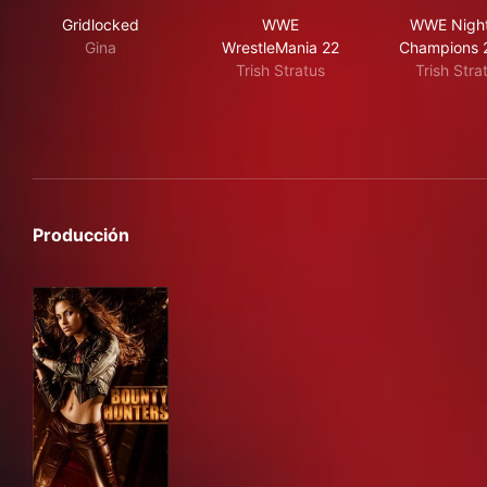
Gridlocked
WWE WrestleMania 22
WWE
Gridlocked
WWE
WWE Night
Gina
WrestleMania 22
Champions 
Trish Stratus
Trish Stra
Producción