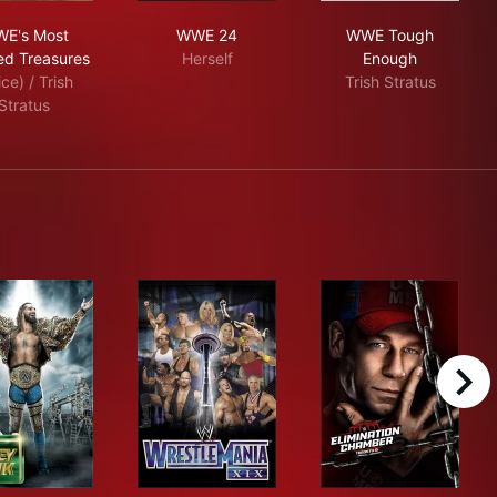
WWE's Most Wanted Treasures
WWE 24
WWE Tough E
E's Most
WWE 24
WWE Tough
d Treasures
Herself
Enough
ice) / Trish
Trish Stratus
Stratus
right