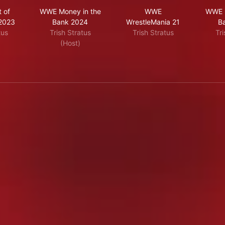
 Night of Champions 2023
WWE Money in the Bank 2024
WWE WrestleMania 2
 of
WWE Money in the
WWE
WWE M
2023
Bank 2024
WrestleMania 21
B
tus
Trish Stratus
Trish Stratus
Tri
(Host)