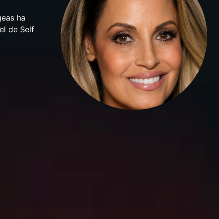
geas ha
el de Self