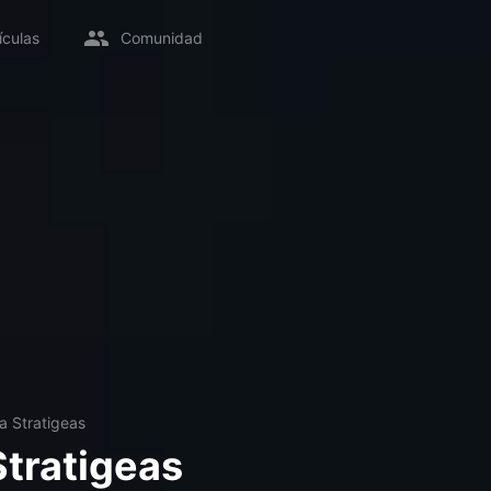
ículas
Comunidad
ia Stratigeas
Stratigeas