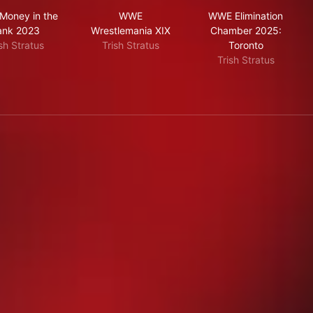
1
WWE Money in the Bank 2023
WWE Wrestlemania XIX
WWE Eliminati
oney in the
WWE
WWE Elimination
ank 2023
Wrestlemania XIX
Chamber 2025:
sh Stratus
Trish Stratus
Toronto
Trish Stratus