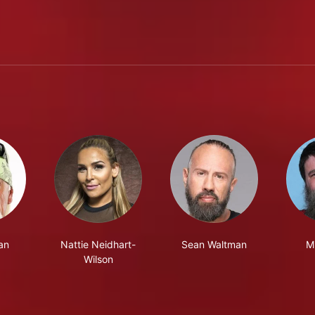
an
Nattie Neidhart-
Sean Waltman
M
Wilson