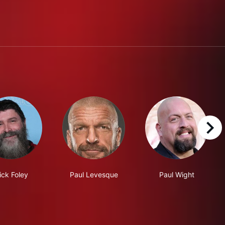
right
ick Foley
Paul Levesque
Paul Wight