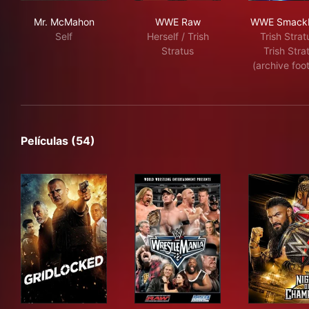
Mr. McMahon
WWE Raw
WW
Mr. McMahon
WWE Raw
WWE Smack
Self
Herself / Trish
Trish Strat
Stratus
Trish Stra
(archive foo
Películas (54)