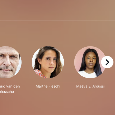
right
éric van den
Marthe Fieschi
Maéva El Aroussi
riessche