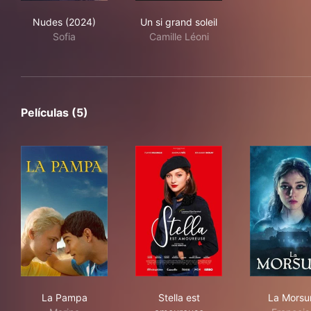
Nudes (2024)
Un si grand soleil
Nudes (2024)
Un si grand soleil
Sofia
Camille Léoni
Películas (5)
La Pampa
Stella est amoureuse
La 
La Pampa
Stella est
La Morsu