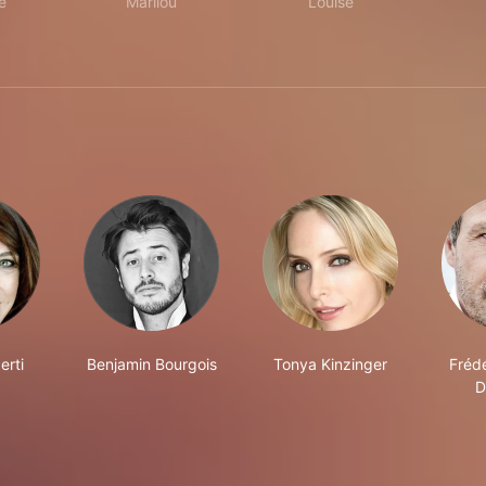
e
Marilou
Louise
erti
Benjamin Bourgois
Tonya Kinzinger
Fréd
D