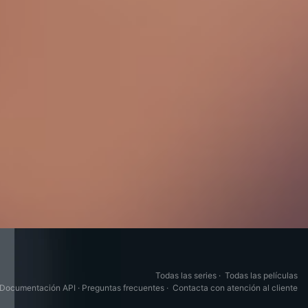
Todas las series
·
Todas las películas
Documentación API
·
Preguntas frecuentes
·
Contacta con atención al cliente