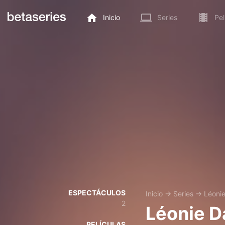
Inicio
Series
Pel
ESPECTÁCULOS
Inicio
→
Series
→
Léoni
2
Léonie 
PELÍCULAS