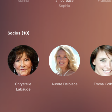
Marina
amoureuse
François
Sophia
Socios (10)
Chrystelle
Aurore Delplace
Emma Colb
Labaude