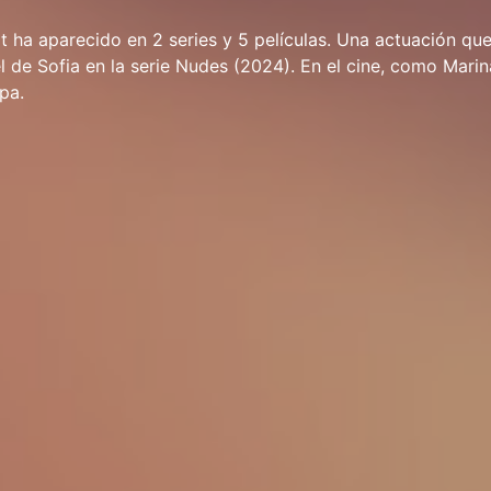
ha aparecido en 2 series y 5 películas. Una actuación que
l de Sofia en la serie Nudes (2024). En el cine, como Marin
pa.