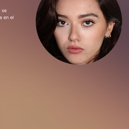
 se
a en el