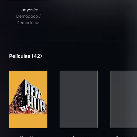
L'odyssée
L'odyssée
Demodoco /
Demodocus
Películas (42)
Ben-Hur
...continuavano a chiamarlo Tr
Rocc