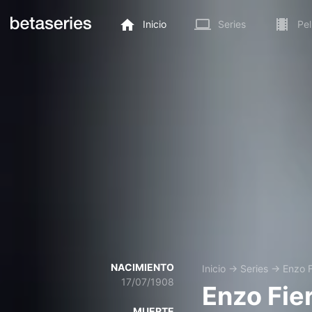
Inicio
Series
Pel
NACIMIENTO
Inicio
→
Series
→
Enzo 
17/07/1908
Enzo Fie
MUERTE