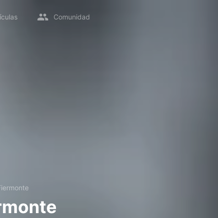
ículas
Comunidad
Fiermonte
rmonte