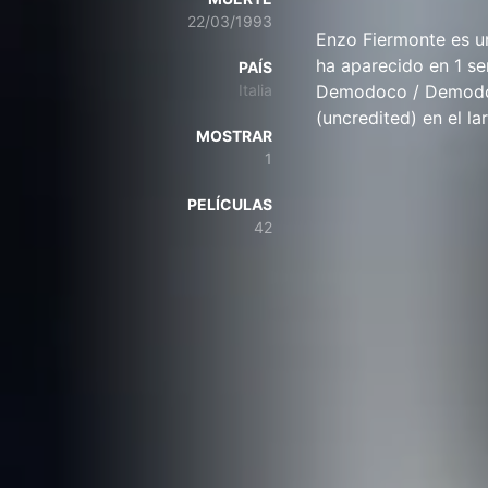
22/03/1993
Enzo Fiermonte es un
ha aparecido en 1 se
PAÍS
Italia
Demodoco / Demodocu
(uncredited) en el l
MOSTRAR
1
PELÍCULAS
42