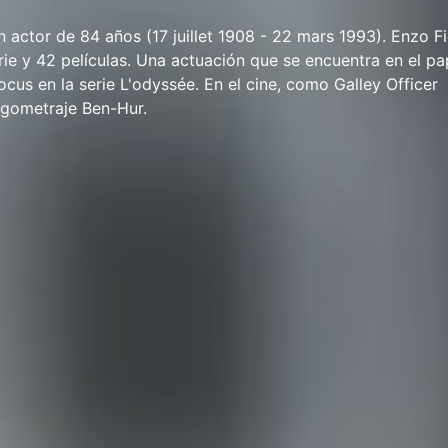
 actor de 84 años (17 juillet 1908 - 22 mars 1993). Enzo F
rie y 42 películas. Una actuación que se encuentra en el pa
s en la serie L'odyssée. En el cine, como Galley Officer
argometraje Ben-Hur.