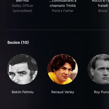
Ben-Hur
...continuavano a
Rocco e i 
Galley Officer
chiamarlo Trinità
fratelli
(uncredited)
Perla's Father
Boxer
Socios (10)
Bekim Fehmiu
Renaud Verley
Roy Purce