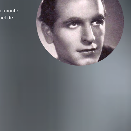
iermonte
pel de