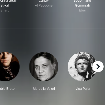
ollina degli
Candy
Sodom and
stivali
Al Pappone
Gomorrah
Sharp
Eber
right
hèle Breton
Marcella Valeri
Ivica Pajer