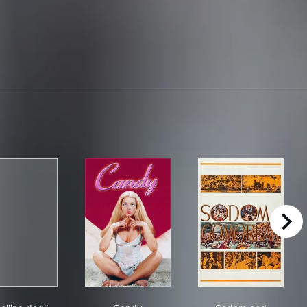
right
La collina degli stivali
Candy
Sodom and Go