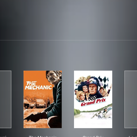
inità
o e i suoi fratelli
The Mechanic
Grand Prix