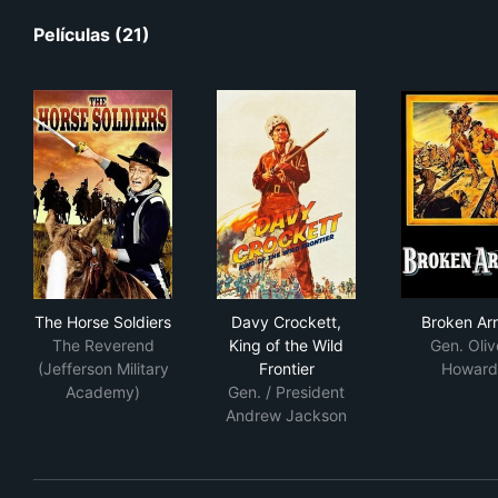
Películas (21)
The Horse Soldiers
Davy Crockett, King of the Wi
Bro
The Horse Soldiers
Davy Crockett,
Broken Ar
The Reverend
King of the Wild
Gen. Oliv
(Jefferson Military
Frontier
Howard
Academy)
Gen. / President
Andrew Jackson