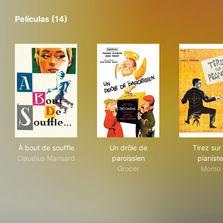
Películas (14)
À bout de souffle
Un drôle de paroissien
Tire
À bout de souffle
Un drôle de
Tirez sur 
Claudius Mansard
paroissien
pianiste
Grocer
Momo