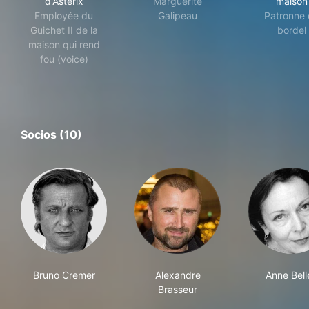
d'Astérix
Marguerite
maison
Employée du
Galipeau
Patronne 
Guichet II de la
bordel
maison qui rend
fou (voice)
Socios (10)
Bruno Cremer
Alexandre
Anne Bell
Brasseur