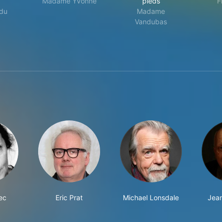
Madame Yvonne
pieds
F
du
Madame
Vandubas
ec
Eric Prat
Michael Lonsdale
Jean