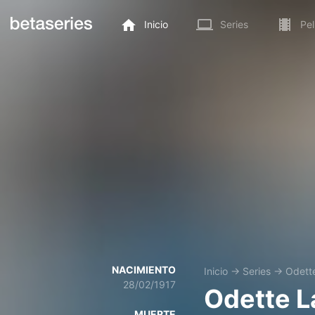
Inicio
Series
Pel
NACIMIENTO
Inicio
→
Series
→
Odett
28/02/1917
Odette L
MUERTE