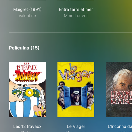
Maigret (1991)
Entre terre et mer
Maigret (1991)
Entre terre et mer
Valentine
Mme Louvet
Películas (15)
Les 12 travaux d'Astérix
Le Viager
L'I
Les 12 travaux
Le Viager
L'Inconnu da