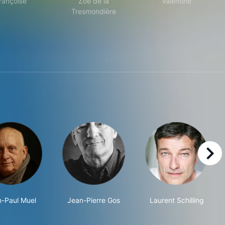
rançoise
Zoé de la
Valentine
Tresmondière
right
-Paul Muel
Jean-Pierre Gos
Laurent Schilling