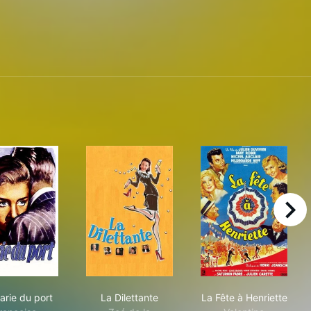
right
ds
La Marie du port
La Dilettante
La Fête à Henr
arie du port
La Dilettante
La Fête à Henriette