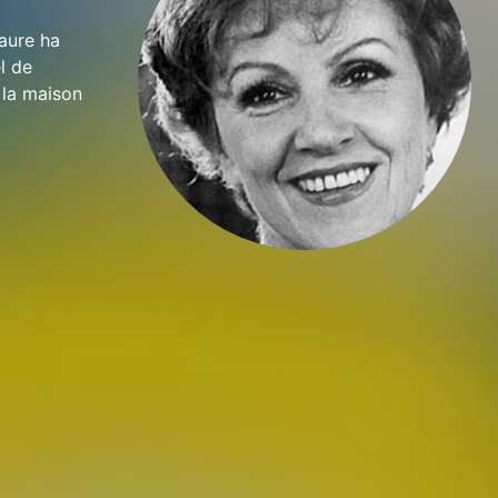
Laure ha
l de
 la maison