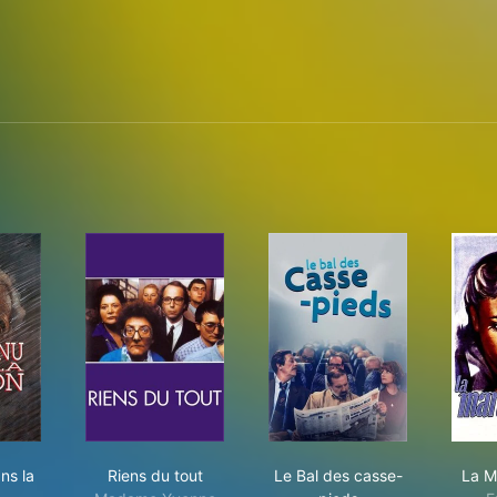
nconnu dans la maison
Riens du tout
Le Bal des casse-pie
ns la
Riens du tout
Le Bal des casse-
La M