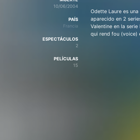
10/06/2004
Odette Laure es una 
aparecido en 2 serie
PAÍS
Francia
Valentine en la seri
qui rend fou (voice) 
ESPECTÁCULOS
2
PELÍCULAS
15