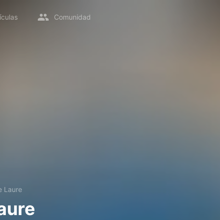
ículas
Comunidad
e Laure
aure