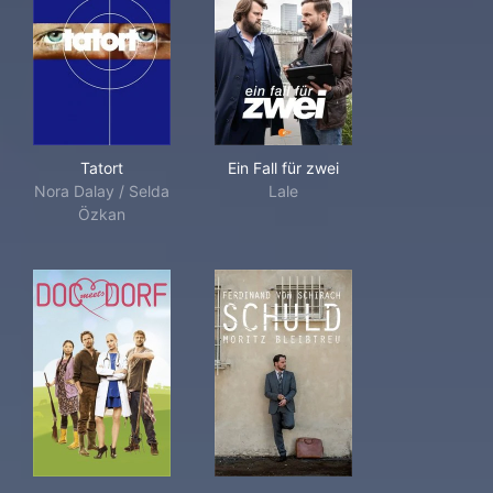
Tatort
Ein Fall für zwei
Tatort
Ein Fall für zwei
Nora Dalay / Selda
Lale
Özkan
Doc meets Dorf
Shades of Guilt