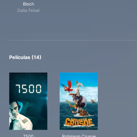
Bloch
Bloch
Dalia Feisal
Películas (14)
7500
Robinson Crusoe
7500
Robinson Crusoe