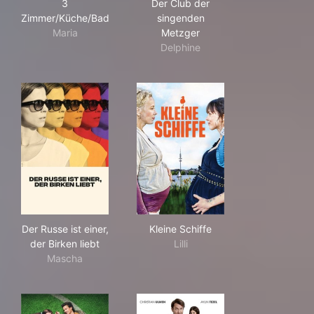
3
Der Club der
Zimmer/Küche/Bad
singenden
Maria
Metzger
Delphine
Der Russe ist einer, der Birken liebt
Kleine Schiffe
Der Russe ist einer,
Kleine Schiffe
der Birken liebt
Lilli
Mascha