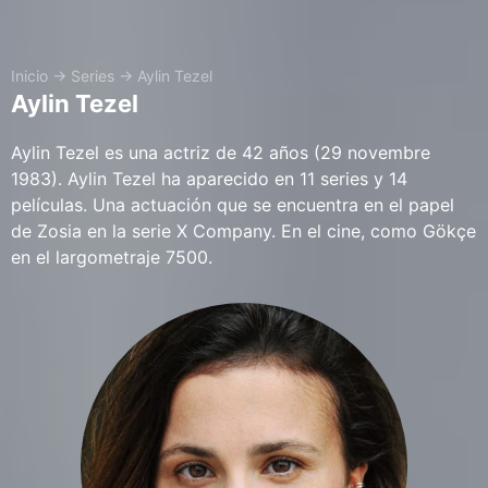
Inicio
→
Series
→
Aylin Tezel
Aylin Tezel
Aylin Tezel es una actriz de 42 años (29 novembre
1983). Aylin Tezel ha aparecido en 11 series y 14
películas. Una actuación que se encuentra en el papel
de Zosia en la serie X Company. En el cine, como Gökçe
en el largometraje 7500.