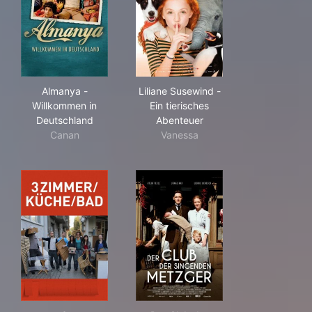
Almanya - Willkommen in Deutschland
Liliane Susewind - Ein tieris
Almanya -
Liliane Susewind -
Willkommen in
Ein tierisches
Deutschland
Abenteuer
Canan
Vanessa
3 Zimmer/Küche/Bad
Der Club der singenden Met