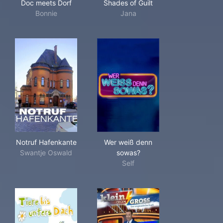
Doc meets Dorf
Shades of Guilt
Bonnie
Jana
Notruf Hafenkante
Wer weiß denn sowas?
Notruf Hafenkante
Wer weiß denn
Swantje Oswald
sowas?
Self