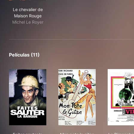
Le chevalier de Maison Rouge
Le chevalier de
Maison Rouge
Michel Le Royer
Películas (11)
Faites sauter la banque !
Mon pote le gitan
Le 