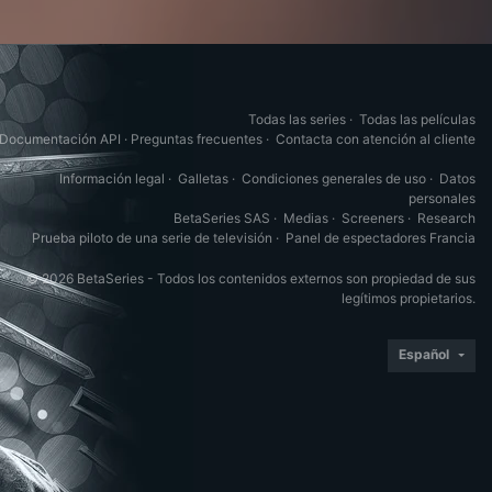
Todas las series
·
Todas las películas
Documentación API
·
Preguntas frecuentes
·
Contacta con atención al cliente
Información legal
·
Galletas
·
Condiciones generales de uso
·
Datos
personales
BetaSeries SAS
·
Medias
·
Screeners
·
Research
Prueba piloto de una serie de televisión
·
Panel de espectadores Francia
© 2026 BetaSeries - Todos los contenidos externos son propiedad de sus
legítimos propietarios.
Español