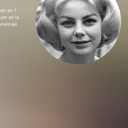
ido en 1
yer en la
ometraje