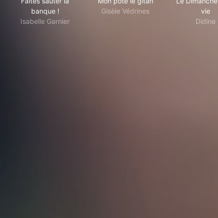
Faites sauter la
Mon pote le gitan
Le Dimanche 
banque !
Gisèle Védrines
vie
Isabelle Garnier
Didine