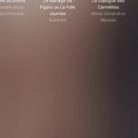
es au poivre
Le Mariage de
Le Dialogue des
otière de la
Figaro ou La Folle
Carmélites
de interview
Journée
Marie-Geneviève
Suzanne
Meunier