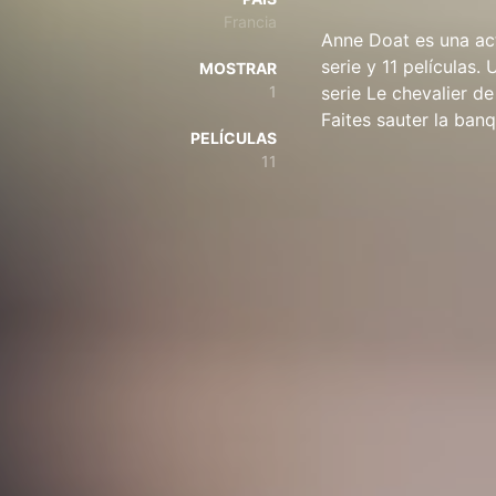
Francia
Anne Doat es una ac
serie y 11 películas
MOSTRAR
1
serie Le chevalier d
Faites sauter la banq
PELÍCULAS
11