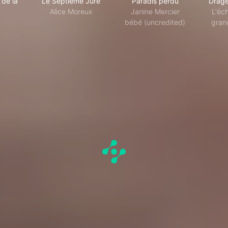
de la
Le Septième Juré
Paradis perdu
Dragé
Alice Moreux
Janine Mercier
L'éch
bébé (uncredited)
gran