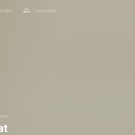
ículas
Comunidad
Doat
at