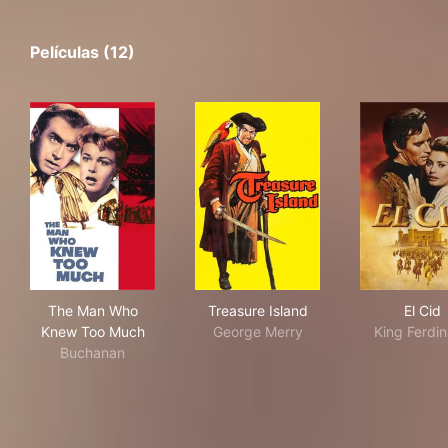
Películas (12)
The Man Who Knew Too Much
Treasure Island
El C
The Man Who
Treasure Island
El Cid
Knew Too Much
George Merry
King Ferdi
Buchanan