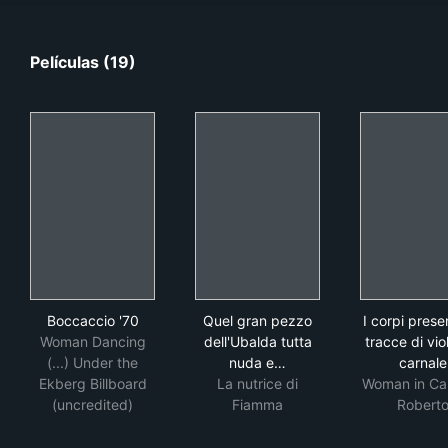
Películas (19)
Boccaccio '70
Quel gran pezzo dell'Ubalda 
I co
Boccaccio '70
Quel gran pezzo
I corpi pres
Woman Dancing
dell'Ubalda tutta
tracce di vi
(...) Under the
nuda e…
carnale
Ekberg Billboard
La nutrice di
Woman in Car
(uncredited)
Fiamma
Robert