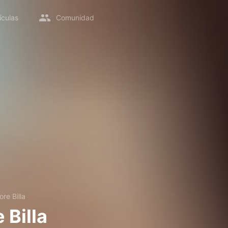
ículas
Comunidad
ore Billa
 Billa