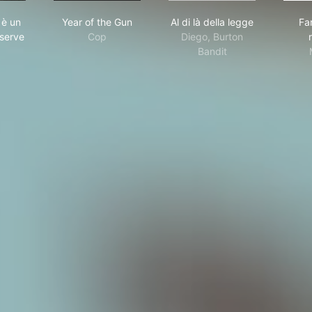
endetta è un piatto che si serve freddo
Year of the Gun
Al di là della legge
 è un
Year of the Gun
Al di là della legge
Fan
 serve
Cop
Diego, Burton
Bandit