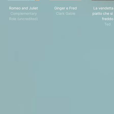
Romeo and Juliet
Ginger e Fred
La v
Romeo and Juliet
Ginger e Fred
La vendetta
Complementary
Clark Gable
piatto che si
Role (uncredited)
freddo
Ted