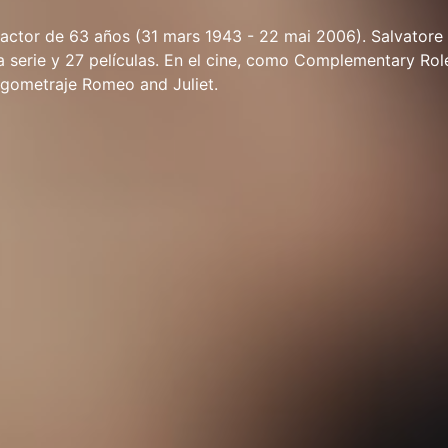
n actor de 63 años (31 mars 1943 - 22 mai 2006). Salvatore 
 serie y 27 películas. En el cine, como Complementary Rol
argometraje Romeo and Juliet.