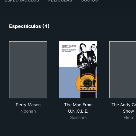
Espectáculos (4)
Perry Mason
The Man From U.N.C.L.E.
The
Perry Mason
The Man From
The Andy Gri
Noonan
U.N.C.L.E.
Show
Scissors
Elmo