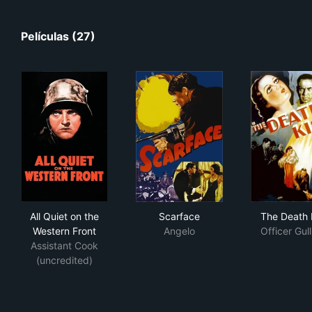
Películas (27)
All Quiet on the Western Front
Scarface
The
All Quiet on the
Scarface
The Death 
Western Front
Angelo
Officer Gull
Assistant Cook
(uncredited)