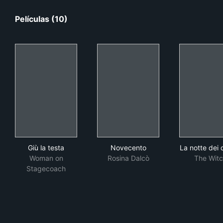
Películas (10)
Giù la testa
Novecento
La n
Giù la testa
Novecento
La notte dei d
Woman on
Rosina Dalcò
The Wit
Stagecoach