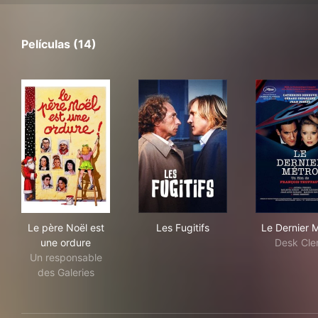
Películas (14)
Le père Noël est une ordure
Les Fugitifs
Le 
Le père Noël est
Les Fugitifs
Le Dernier 
une ordure
Desk Cle
Un responsable
des Galeries