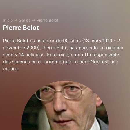
Inicio
→
Series
→
Pierre Belot
Pierre Belot
Pierre Belot es un actor de 90 años (13 mars 1919 - 2
novembre 2009). Pierre Belot ha aparecido en ninguna
serie y 14 películas. En el cine, como Un responsable
des Galeries en el largometraje Le père Noël est une
ordure.