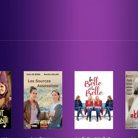
bout du conte
Les Sources assassines
La Belle et la Belle