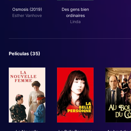
Osmosis (2019)
Des gens bien ordinaires
Osmosis (2019)
Des gens bien
Esther Vanhove
ordinaires
Linda
Películas (35)
La Nouvelle Femme
La Belle Personne
Au 