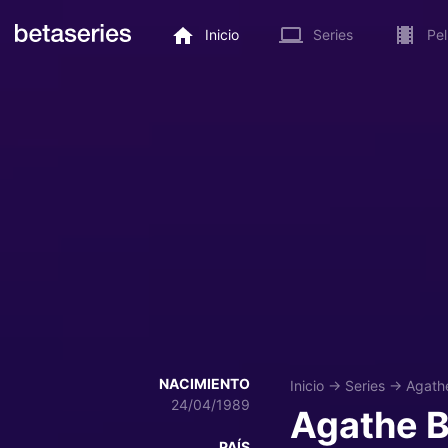
Inicio
Series
Pel
NACIMIENTO
Inicio
→
Series
→
Agathe
24/04/1989
Agathe B
PAÍS