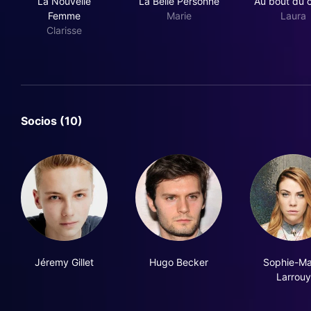
La Nouvelle
La Belle Personne
Au bout du 
Femme
Marie
Laura
Clarisse
Socios (10)
Jéremy Gillet
Hugo Becker
Sophie-Ma
Larrouy