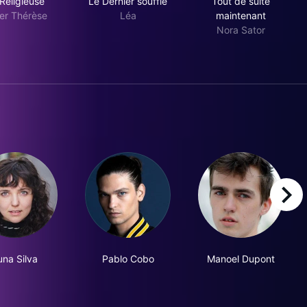
Religieuse
Le Dernier souffle
Tout de suite
ter Thérèse
Léa
maintenant
Nora Sator
right
una Silva
Pablo Cobo
Manoel Dupont