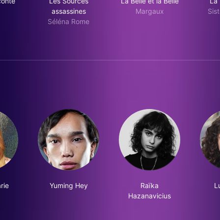
conte
Les Sources
La Belle et la Belle
La 
assassines
Margaux
Sis
Séléna Rome
rie
Yuming Hey
Raïka
L
Hazanavicius