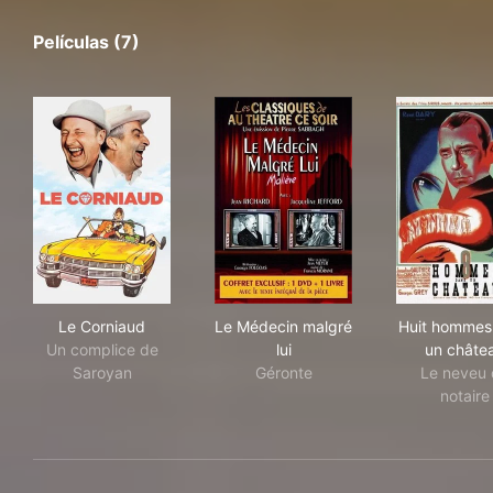
Películas (7)
Le Corniaud
Le Médecin malgré lui
Hui
Le Corniaud
Le Médecin malgré
Huit hommes
Un complice de
lui
un châte
Saroyan
Géronte
Le neveu
notaire