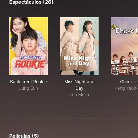
Espectáculos (26)
Backstreet Rookie
Miss Night and Day
Che
Backstreet Rookie
Miss Night and
Cheer U
Jung Eun
Day
Kang Yeon
Lee Mi-jin
Películas (5)