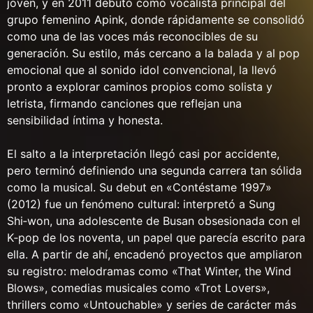
joven, y en 2011 debutó como vocalista principal del
grupo femenino Apink, donde rápidamente se consolidó
como una de las voces más reconocibles de su
generación. Su estilo, más cercano a la balada y al pop
emocional que al sonido idol convencional, la llevó
pronto a explorar caminos propios como solista y
letrista, firmando canciones que reflejan una
sensibilidad íntima y honesta.
El salto a la interpretación llegó casi por accidente,
pero terminó definiendo una segunda carrera tan sólida
como la musical. Su debut en «Contéstame 1997»
(2012) fue un fenómeno cultural: interpretó a Sung
Shi‑won, una adolescente de Busan obsesionada con el
K‑pop de los noventa, un papel que parecía escrito para
ella. A partir de ahí, encadenó proyectos que ampliaron
su registro: melodramas como «That Winter, the Wind
Blows», comedias musicales como «Trot Lovers»,
thrillers como «Untouchable» y series de carácter más