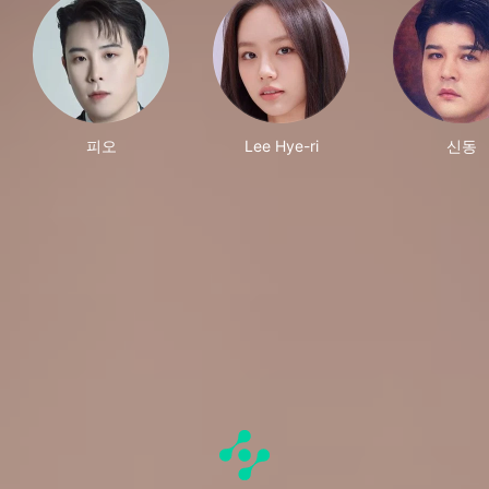
피오
Lee Hye-ri
신동