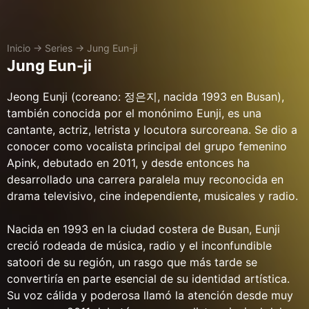
Inicio
→
Series
→
Jung Eun-ji
Jung Eun-ji
Jeong Eunji (coreano: 정은지, nacida 1993 en Busan),
también conocida por el monónimo Eunji, es una
cantante, actriz, letrista y locutora surcoreana. Se dio a
conocer como vocalista principal del grupo femenino
Apink, debutado en 2011, y desde entonces ha
desarrollado una carrera paralela muy reconocida en
drama televisivo, cine independiente, musicales y radio.
Nacida en 1993 en la ciudad costera de Busan, Eunji
creció rodeada de música, radio y el inconfundible
satoori de su región, un rasgo que más tarde se
convertiría en parte esencial de su identidad artística.
Su voz cálida y poderosa llamó la atención desde muy