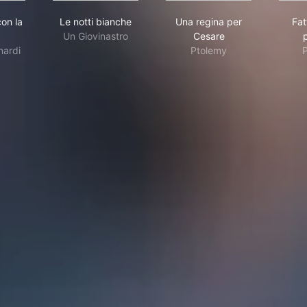
agazza con la valigia
Le notti bianche
Una regina per Cesar
on la
Le notti bianche
Una regina per
Fat
Un Giovinastro
Cesare
nardi
Ptolemy
P