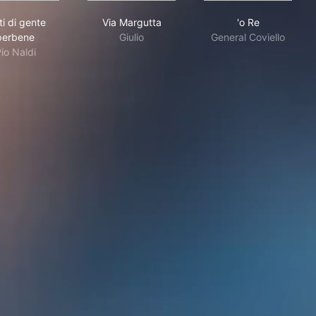
e
Fatti di gente perbene
Via Margutta
'o Re
ti di gente
Via Margutta
'o Re
perbene
Giulio
General Coviello
io Naldi