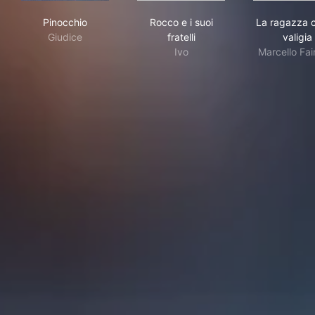
Pinocchio
Rocco e i suoi fratelli
La r
Pinocchio
Rocco e i suoi
La ragazza c
Giudice
fratelli
valigia
Ivo
Marcello Fai