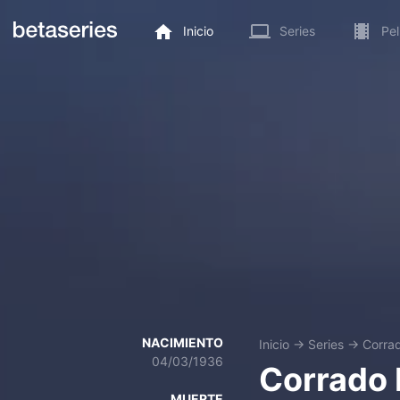
Inicio
Series
Pel
NACIMIENTO
Inicio
→
Series
→
Corra
04/03/1936
Corrado 
MUERTE