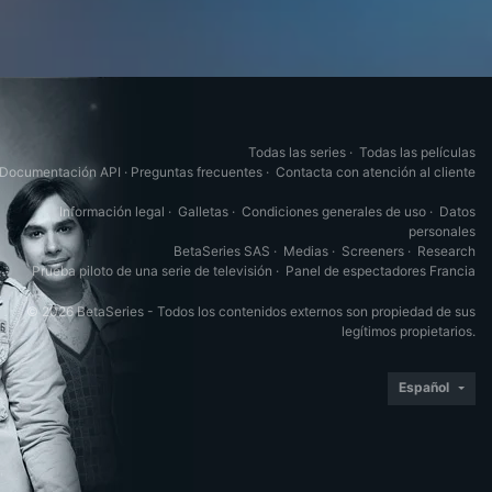
Todas las series
·
Todas las películas
Documentación API
·
Preguntas frecuentes
·
Contacta con atención al cliente
Información legal
·
Galletas
·
Condiciones generales de uso
·
Datos
personales
BetaSeries SAS
·
Medias
·
Screeners
·
Research
Prueba piloto de una serie de televisión
·
Panel de espectadores Francia
© 2026 BetaSeries - Todos los contenidos externos son propiedad de sus
legítimos propietarios.
Español