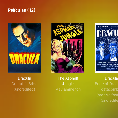
Películas (12)
Dracula
The Asphalt Jungle
Drá
Dracula
The Asphalt
Drácula
Dracula's Bride
Jungle
Bride of Dracu
(uncredited)
May Emmerich
catacomb
(archive foo
(uncredit