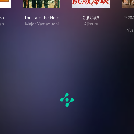
 Yakuza
Too Late the Hero
飢餓海峡
za
Too Late the Hero
飢餓海峡
幸福
en
Major Yamaguchi
Ajimura
Yus