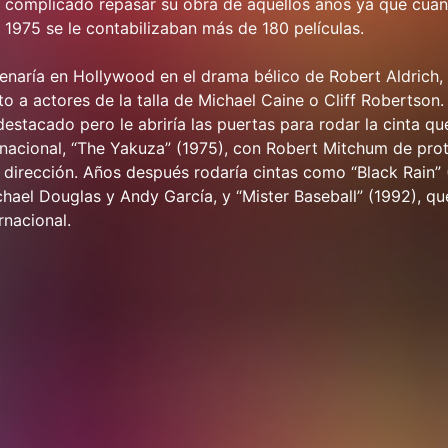
y complicado repasar su obra de aquellos años ya que cua
1975 se le contabilizaban más de 180 películas.
enaría en Hollywood en el drama bélico de Robert Aldrich,
to a actores de la talla de Michael Caine o Cliff Robertson.
estacado pero le abriría las puertas para rodar la cinta que
nacional, “The Yakuza” (1975), con Robert Mitchum de pro
 dirección. Años después rodaría cintas como “Black Rain”
chael Douglas y Andy García, y “Mister Baseball” (1992), q
rnacional.