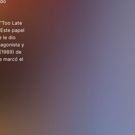
ndo
 “Too Late
 Este papel
 le dio
tagonista y
 (1989) de
ue marcó el