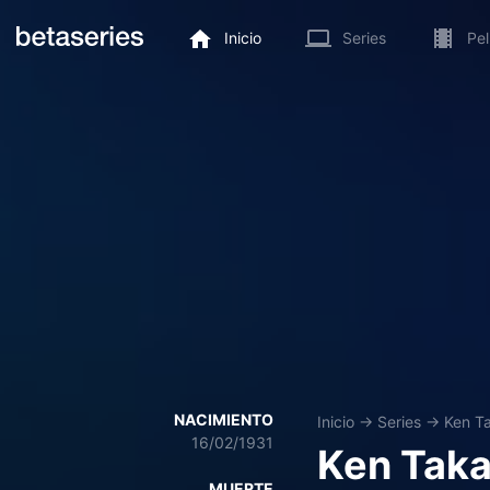
Inicio
Series
Pel
NACIMIENTO
Inicio
→
Series
→
Ken T
16/02/1931
Ken Tak
MUERTE