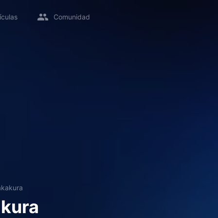
ículas
Comunidad
akakura
akura