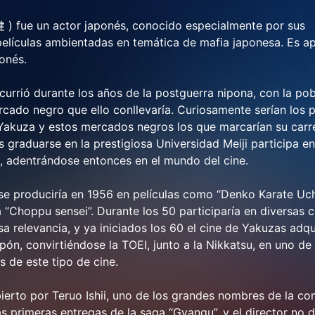
) fue un actor japonés, conocido especialmente por sus
películas ambientadas en temática de mafia japonesa. Es a
onés.
currió durante los años de la postguerra nipona, con la pob
rcado negro que ello conllevaría. Curiosamente serían los 
 Yakuza y estos mercados negros los que marcarían su carr
s graduarse en la prestigiosa Universidad Meiji participa en
, adentrándose entonces en el mundo del cine.
se produciría en 1956 en películas como “Denko Karate Uch
“Choppu sensei”. Durante los 50 participaría en diversas ci
sa relevancia, y ya iniciados los 60 el cine de Yakuzas adqu
pón, convirtiéndose la TOEI, junto a la Nikkatsu, en uno de 
 de este tipo de cine.
bierto por Teruo Ishii, uno de los grandes nombres de la c
as primeras entregas de la saga “Gyangu”, y el director no 