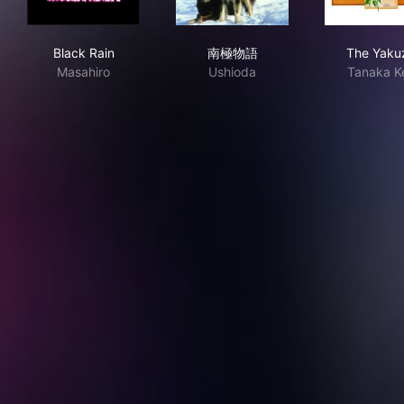
Black Rain
南極物語
The
Black Rain
南極物語
The Yaku
Masahiro
Ushioda
Tanaka K