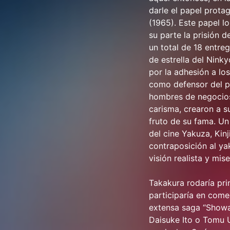
darle el papel prota
(1965). Este papel lo
su parte la prisión 
un total de 18 entre
de estrella del Nink
por la adhesión a lo
como defensor del pu
hombres de negocios 
carisma, crearon a s
fruto de su fama. U
del cine Yakuza, Kinj
contraposición al ya
visión realista y mis
Takakura rodaría pri
participaría en come
extensa saga “Showa
Daisuke Ito o Tomu U