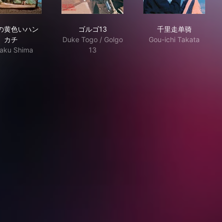
幸福の黄色いハンカチ
ゴルゴ13
千里走单骑
の黄色いハン
ゴルゴ13
千里走单骑
カチ
Duke Togo / Golgo
Gou-ichi Takata
aku Shima
13