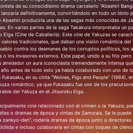
gonista de su conocidísimo drama carcelario “Abashiri Banga
 lanzaría definitivamente, convirtiéndolo en todo un ídolo 
de Abashiri produciría una de las sagas más conocidas de J
gas. En varias partes de la saga Takakura interpretaba un pa
yo Eiga (Cine de Caballería). Este cine de Yakuzas se carac
s valores tradicionales, que daban una visión romántica del
eblo contra los desmanes de los corruptos políticos, los 
o los invasores externos. Este papel, unido a su frío pero
u alrededor un aura iconoclasta tremendamente intensa que 
n año antes de todo esto ya había colaborado con uno de l
i Fukasaku, en su cinta “Wolves, Pigs and People” (1964), e
kuza romántico, ya que Fukasaku fue uno de los precursore
erable del Yakuza en el Jitsuroku Eiga.
ncipalmente cine relacionado con el crimen o la Yakuza, p
dias o dramas de época y cintas de Samurais. Se le puede 
 zankyo-den”, rodaría dramas de época junto a directore
chida e incluso colaboraría en cintas con toques de cienci