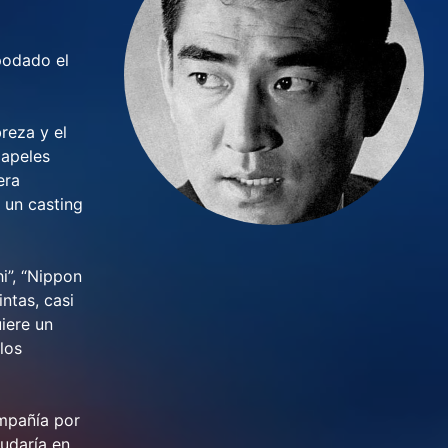
podado el
reza y el
papeles
era
 un casting
i”, “Nippon
ntas, casi
iere un
los
ompañía por
dudaría en