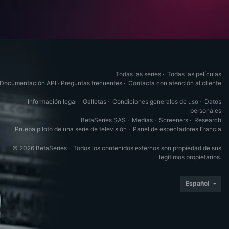
Todas las series
·
Todas las películas
Documentación API
·
Preguntas frecuentes
·
Contacta con atención al cliente
Información legal
·
Galletas
·
Condiciones generales de uso
·
Datos
personales
BetaSeries SAS
·
Medias
·
Screeners
·
Research
Prueba piloto de una serie de televisión
·
Panel de espectadores Francia
© 2026 BetaSeries - Todos los contenidos externos son propiedad de sus
legítimos propietarios.
Español