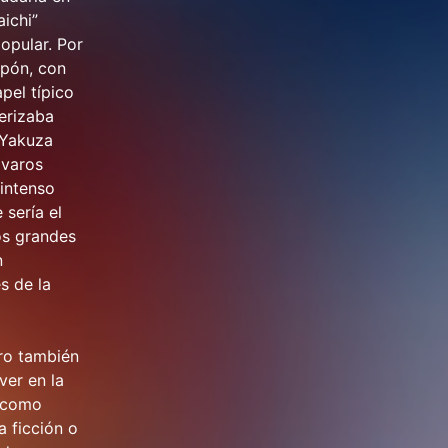
ichi”
popular. Por
apón, con
pel típico
terizaba
 Yakuza
avaros
 intenso
sería el
os grandes
n
s de la
ero también
ver en la
s como
a ficción o