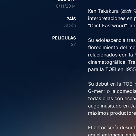
10/11/2014
Ken Takakura (高倉 健 
interpretaciones en 
PAÍS
Japón
"Clint Eastwood" jap
PELÍCULAS
Su adolescencia tras
27
florecimiento del me
relacionados con la
cinematográfica. Tra
para la TOEI en 1955
Su debut en la TOEI 
G-men” o la comedia 
todas ellas con esca
auge inusitado en Ja
máximos productores
El actor sería descu
aquel entonces, en l