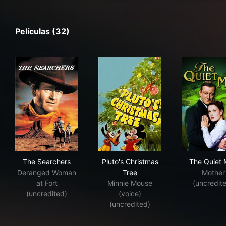
Películas (32)
The Searchers
Pluto's Christmas Tree
The
The Searchers
Pluto's Christmas
The Quiet
Deranged Woman
Tree
Mother
at Fort
Minnie Mouse
(uncredit
(uncredited)
(voice)
(uncredited)