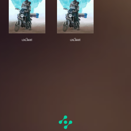
மயிலா
மயிலா
மயிலா
மயிலா