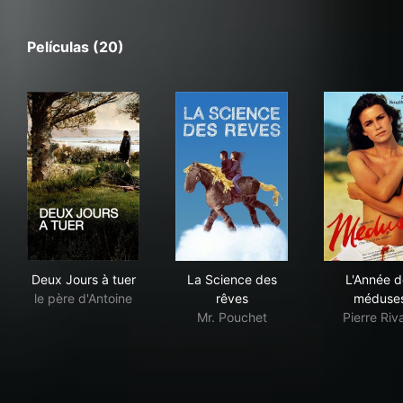
Películas (20)
Deux Jours à tuer
La Science des rêves
L'A
Deux Jours à tuer
La Science des
L'Année d
le père d'Antoine
rêves
méduse
Mr. Pouchet
Pierre Riv