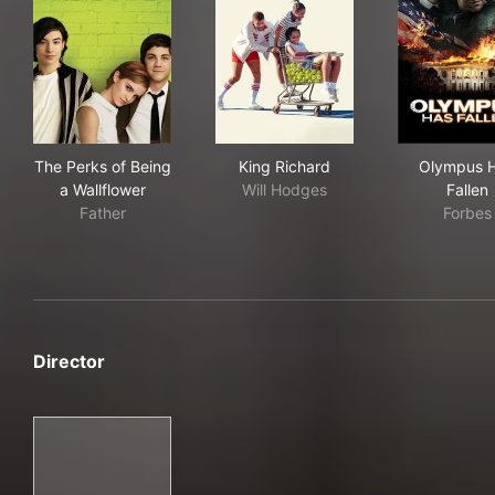
The Perks of Being a Wallflower
King Richard
Oly
The Perks of Being
King Richard
Olympus 
a Wallflower
Will Hodges
Fallen
Father
Forbes
Director