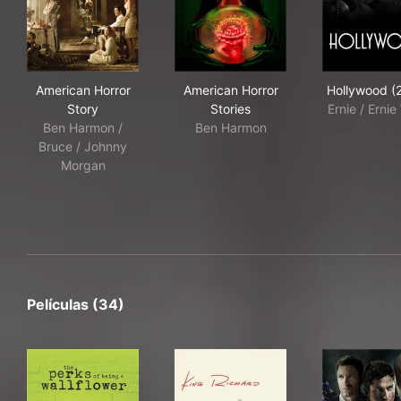
American Horror Story
American Horror Stories
Hol
American Horror
American Horror
Hollywood (
Story
Stories
Ernie / Ernie
Ben Harmon /
Ben Harmon
Bruce / Johnny
Morgan
Películas (34)