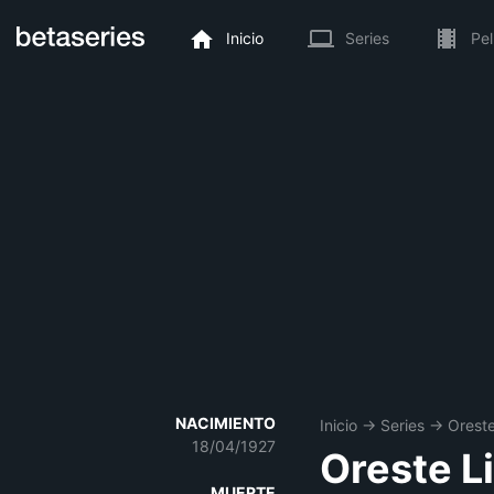
Inicio
Series
Pel
NACIMIENTO
Inicio
→
Series
→
Oreste
18/04/1927
Oreste L
MUERTE