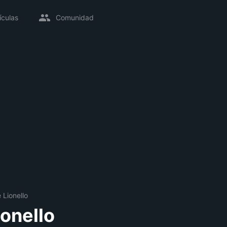
ículas
Comunidad
 Lionello
ionello