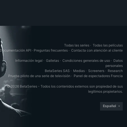
Todas las series
·
Todas las películas
Documentación API
·
Preguntas frecuentes
·
Contacta con atención al cliente
Información legal
·
Galletas
·
Condiciones generales de uso
·
Datos
personales
BetaSeries SAS
·
Medias
·
Screeners
·
Research
Prueba piloto de una serie de televisión
·
Panel de espectadores Francia
© 2026 BetaSeries - Todos los contenidos externos son propiedad de sus
legítimos propietarios.
Español