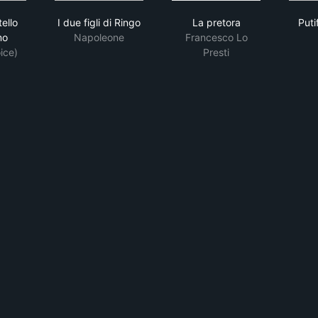
 mio fratello superuomo
I due figli di Ringo
La pretora
tello
I due figli di Ringo
La pretora
Puti
mo
Napoleone
Francesco Lo
ice)
Presti