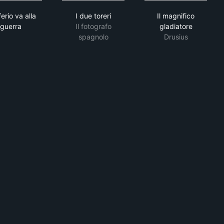
Putiferio va alla guerra
I due toreri
Il magnifico gl
ferio va alla
I due toreri
Il magnifico
guerra
Il fotografo
gladiatore
spagnolo
Drusius