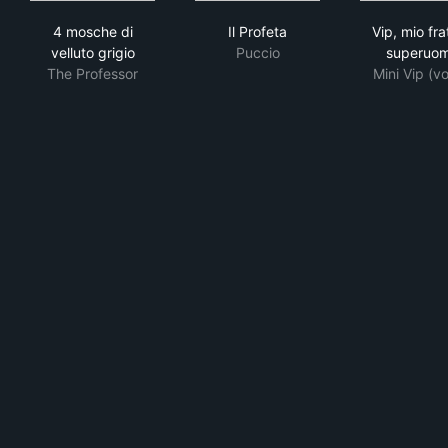
4 mosche di velluto grigio
Il Profeta
Vip,
4 mosche di
Il Profeta
Vip, mio fra
velluto grigio
Puccio
superuo
The Professor
Mini Vip (vo