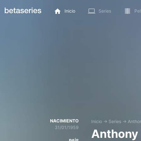
Inicio
Series
Pel
NACIMIENTO
Inicio
→
Series
→
Antho
31/01/1959
Anthony 
PAÍS