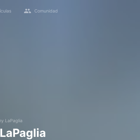
ículas
Comunidad
ny LaPaglia
LaPaglia