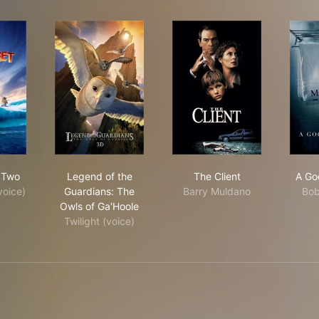
py Feet Two
Legend of the Guardians: The Owls of Ga'Hool
The Client
 Two
Legend of the
The Client
A Go
voice)
Guardians: The
Barry Muldano
Bob
Owls of Ga'Hoole
Twilight (voice)