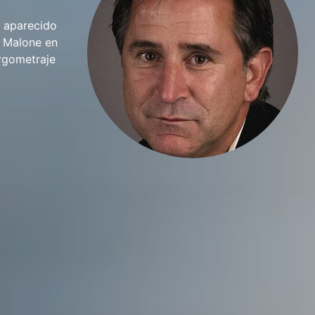
a aparecido
k Malone en
argometraje