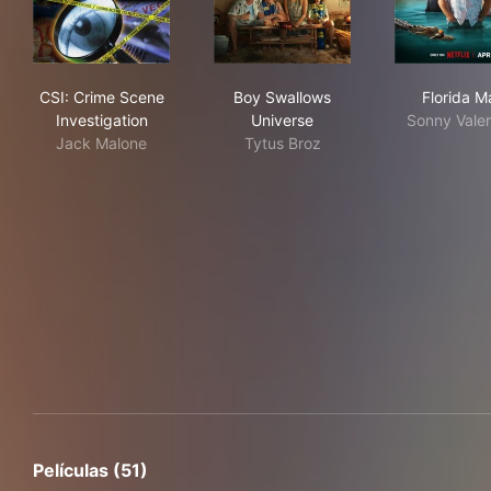
CSI: Crime Scene Investigation
Boy Swallows Universe
Flo
CSI: Crime Scene
Boy Swallows
Florida M
Investigation
Universe
Sonny Valen
Jack Malone
Tytus Broz
Películas (51)