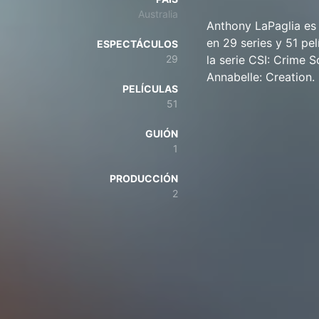
Australia
Anthony LaPaglia es 
en 29 series y 51 pe
ESPECTÁCULOS
29
la serie CSI: Crime 
Annabelle: Creation.
PELÍCULAS
51
GUIÓN
1
PRODUCCIÓN
2