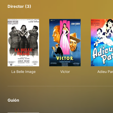
Director (3)
La Belle Image
Victor
Adi
La Belle Image
Victor
Adieu Par
Guión