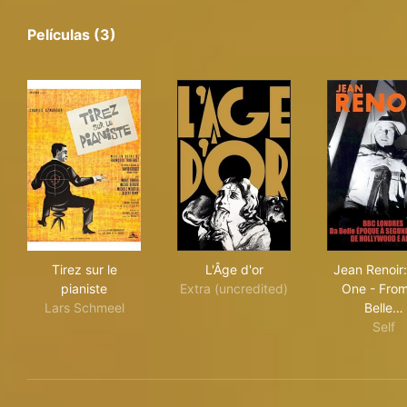
Películas (3)
Tirez sur le pianiste
L'Âge d'or
Jea
Tirez sur le
L'Âge d'or
Jean Renoir:
pianiste
Extra (uncredited)
One - From
Lars Schmeel
Belle…
Self