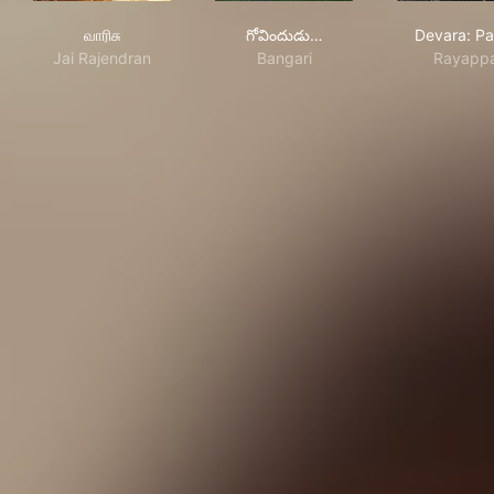
வாரிசு
గోవిందుడు అందరివాడేలే
Dev
வாரிசு
గోవిందుడు…
Devara: Pa
Jai Rajendran
Bangari
Rayapp