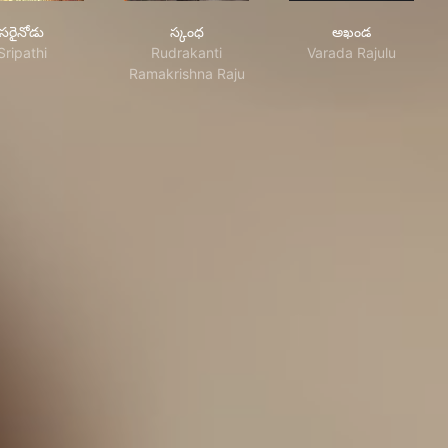
సరైనోడు
స్కంధ
అఖండ
సరైనోడు
స్కంధ
అఖండ
Sripathi
Rudrakanti
Varada Rajulu
Ramakrishna Raju